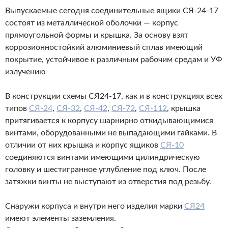
Выпускаемые сегодня соединительные ящики СЯ-24-17
состоят из металлической оболочки — корпус
прямоугольной формы и крышка. За основу взят
коррозионностойкий алюминиевый сплав имеющий
покрытие, устойчивое к различным рабочим средам и УФ
излучению
В конструкции схемы СЯ24-17, как и в конструкциях всех
типов
СЯ-24
,
СЯ-32
,
СЯ-42
,
СЯ-72
,
СЯ-112
, крышка
притягивается к корпусу шарнирно откидывающимися
винтами, оборудованными не выпадающими гайками. В
отличии от них крышка и корпус ящиков
СЯ-10
соединяются винтами имеющими цилиндрическую
головку и шестигранное углубление под ключ. После
затяжки винты не выступают из отверстия под резьбу.
Снаружи корпуса и внутри него изделия марки
СЯ24
имеют элементы заземления.