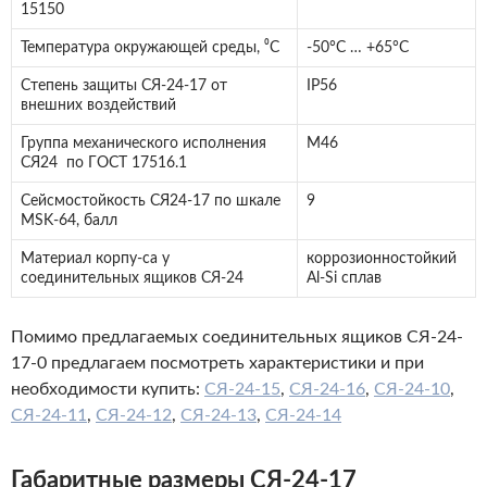
15150
Температура окружающей среды, ⁰С
-50°С … +65°С
Степень защиты СЯ-24-17 от
IP56
внешних воздействий
Группа механического исполнения
М46
СЯ24 по ГОСТ 17516.1
Сейсмостойкость СЯ24-17 по шкале
9
MSK-64, балл
Материал корпу-са у
коррозионностойкий
соединительных ящиков СЯ-24
Al-Si сплав
Помимо предлагаемых соединительных ящиков СЯ-24-
17-0 предлагаем посмотреть характеристики и при
необходимости купить:
СЯ-24-15
,
СЯ-24-16
,
СЯ-24-10
,
СЯ-24-11
,
СЯ-24-12
,
СЯ-24-13
,
СЯ-24-14
Габаритные размеры СЯ-24-17