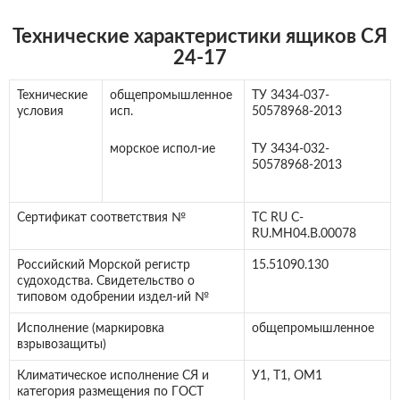
Технические характеристики ящиков СЯ
24-17
Технические
общепромышленное
ТУ 3434-037-
условия
исп.
50578968-2013
морское испол-ие
ТУ 3434-032-
50578968-2013
Сертификат соответствия №
ТС RU C-
RU.МН04.В.00078
Российский Морской регистр
15.51090.130
судоходства. Свидетельство о
типовом одобрении издел-ий №
Исполнение (маркировка
общепромышленное
взрывозащиты)
Климатическое исполнение СЯ и
У1, Т1, ОМ1
категория размещения по ГОСТ