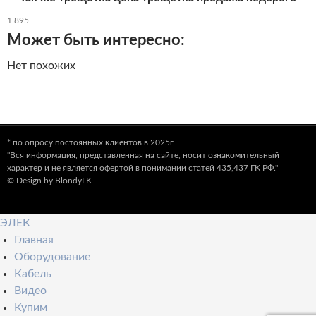
1 895
Может быть интересно:
Нет похожих
* по опросу постоянных клиентов в 2025г
"Вся информация, представленная на сайте, носит ознакомительный
характер и не является офертой в понимании статей 435,437 ГК РФ."
© Design by BlondyLK
ЭЛЕК
Главная
Оборудование
Кабель
Видео
Купим