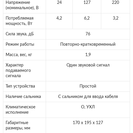
Напряжение
24
127
220
(номинальное), В
Потребляемая
4,2
6,2
3,2
мощность, Вт
Сила звука, дБ
76
Режим работы
Повторно-кратковременный
Масса, вес, кг
1,9
Характер
Один звуковой сигнал
подаваемого
сигнала
Тип устройства
Простой
Наличие сальника
С сальником для ввода кабеля
Климатическое
О, УХЛ
исполнение
Габаритные
170 х 195 х 127
размеры, мм