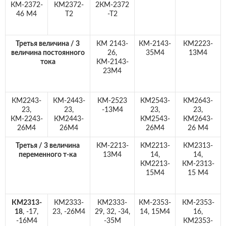
КМ-2372-
КМ2372-
2КМ-2372
46 M4
Т2
-Т2
Третья величина / 3
КМ 2143-
КМ-2143-
КМ2223-
величина постоянного
26,
35М4
13М4
тока
КМ-2143-
23М4
КМ2243-
КМ-2443-
КМ-2523
КМ2543-
КМ2643-
23,
23,
-13М4
23,
23,
КМ-2243-
КМ2443-
КМ2543-
КМ2643-
26М4
26М4
26М4
26 М4
Третья / 3 величина
КМ-2213-
КМ2213-
КМ2313-
переменного т-ка
13М4
14,
14,
КМ2213-
КМ-2313-
15М4
15 М4
КМ2313-
КМ2333-
КМ2333-
КМ-2353-
КМ-2353-
18
, -17,
23, -26М4
29, 32, -34,
14, 15М4
16,
-16М4
-35М
КМ2353-