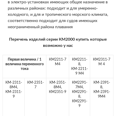
в электро-установках имеющих общее назначение в
различных районах: подходит и для умеренно-
холодного, и для и тропического морского кли­мата,
соответственно подходит для судов имеющих
неограниченный района плавания
Перечень изделий серии КМ2000 купить которые
возможно у нас
Первая величина / 1
КМ2211-7
КМ2211-
КМ2311-7
величина переменного
М4
8,
М 4
тока
КМ-2211-
9 М4
КМ-2311-
КМ-2351-
КМ-2351-
КМ2291-
КМ-2391-
8М4,
7
8М4,
7М4,
8,
КМ-2311-
КМ2351-9
КМ2291-
КМ-2391-
9
8,
9М4
КМ2291-
9