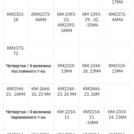
17М4
КМ2353-
2КМ2373-
КМ-2393-
КМ-2393-
КМ2373-
18
46М4
23,
29, -32,
46М4
КМ2393-
-35М4
26М4
КМ2373-
Т2
Четвертая / 4 величина
КМ2224-
КМ-2244-
КМ2524-
постоянного т-ка
13М4
26, 23М4
13М4
КМ2544-
КМ-2644-
КМ2144-
КМ2444-
23, -26М4
26, 23 М4
23, 26 М4
23, 26М
Четвертая / 4 величина
КМ-2214-
КМ2214-
КМ-2314-
переменного т-ка
13
15,
14, 15М4
-14М4