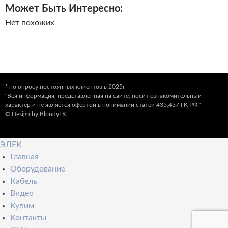
Может Быть Интересно:
Нет похожих
* по опросу постоянных клиентов в 2025г
"Вся информация, представленная на сайте, носит ознакомительный
характер и не является офертой в понимании статей 435,437 ГК РФ."
© Design by BlondyLK
ЭЛЕК
Главная
Оборудование
Кабель
Видео
Купим
Контакты