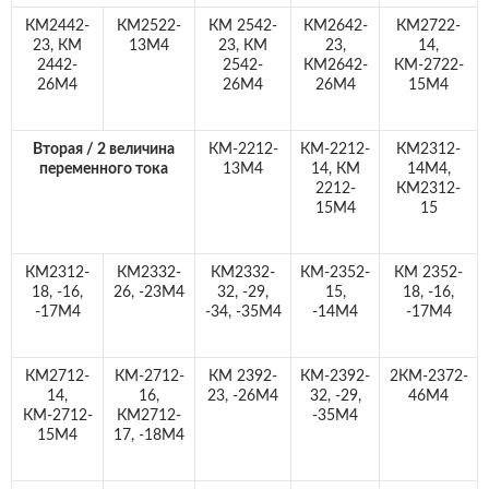
КМ2442-
КМ2522-
КМ 2542-
КМ2642-
КМ2722-
23, КМ
13М4
23, КМ
23,
14,
2442-
2542-
КМ2642-
КМ-2722-
26М4
26М4
26М4
15М4
Вторая / 2 величина
КМ-2212-
КМ-2212-
КМ2312-
переменного тока
13М4
14, КМ
14М4,
2212-
КМ2312-
15М4
15
КМ2312-
КМ2332-
КМ2332-
КМ-2352-
КМ 2352-
18, -16,
26, -23М4
32, -29,
15,
18, -16,
-17М4
-34, -35М4
-14М4
-17М4
КМ2712-
КМ-2712-
КМ 2392-
КМ-2392-
2КМ-2372-
14,
16,
23, -26М4
32, -29,
46М4
КМ-2712-
КМ2712-
-35М4
15М4
17, -18М4