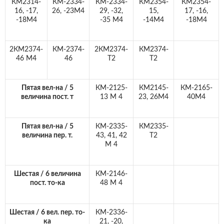
КМ2314-
КМ-2334-
КМ-2334-
КМ2354-
КМ2354-
16, -17,
26, -23М4
29, -32,
15,
17, -16,
-18М4
-35 М4
-14М4
-18М4
2КМ2374-
КМ-2374-
2КМ2374-
КМ2374-
46 М4
46
Т2
Т2
Пятая вел-на / 5
КМ-2125-
КМ2145-
КМ-2165-
величина пост. т
13 М 4
23, 26М4
40М4
Пятая вел-на / 5
КМ-2335-
КМ2335-
величина пер. т.
43, 41, 42
Т2
М 4
Шестая / 6 величина
КМ-2146-
пост. то-ка
48 М 4
Шестая / 6 вел. пер. то-
КМ-2336-
ка
21, -20,