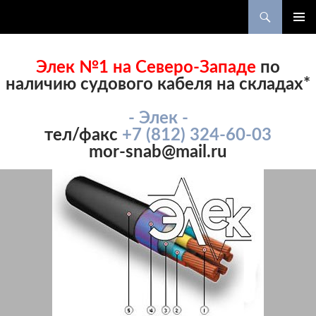
Поиск
ПЕРЕЙТИ
ОСНОВ
К
МЕНЮ
СОДЕРЖИМОМУ
Элек №1 на Северо-Западе
по
наличию судового кабеля на складах*
- Элек -
тел/факс
+7 (812) 324-60-03
mor-snab@mail.ru