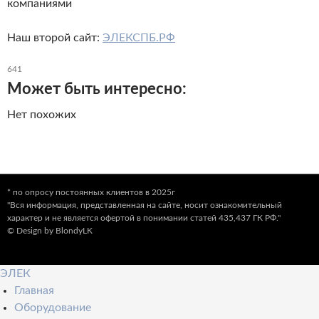
компаниями
Наш второй сайт:
ЭЛЕКСПБ.РФ
641
Может быть интересно:
Нет похожих
* по опросу постоянных клиентов в 2025г
"Вся информация, представленная на сайте, носит ознакомительный
характер и не является офертой в понимании статей 435,437 ГК РФ."
© Design by BlondyLK
ЭЛЕК
Главная
Оборудование