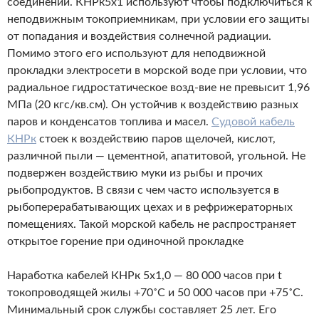
соединений. КНРк5х1 используют чтобы подключиться к
неподвижным токоприемникам, при условии его защиты
от попадания и воздействия солнечной радиации.
Помимо этого его используют для неподвижной
прокладки электросети в морской воде при условии, что
радиальное гидростатическое
возд-вие
не превысит 1,96
МПа (20 кгс/кв.см). Он устойчив к воздействию разных
паров и конденсатов топлива и масел.
Судовой кабель
КНРк
стоек к воздействию паров щелочей, кислот,
различной пыли — цементной, апатитовой, угольной. Не
подвержен воздействию муки из рыбы и прочих
рыбопродуктов. В связи с чем часто используется в
рыбоперерабатывающих цехах и в рефрижераторных
помещениях. Такой морской кабель не распространяет
открытое горение при одиночной прокладке
Наработка кабелей КНРк 5х1,0 — 80 000 часов при t
токопроводящей жилы +70˚С и 50 000 часов при +75˚С.
Минимальный срок службы составляет 25 лет. Его