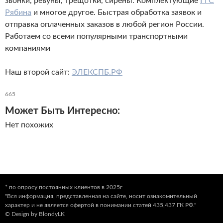
звонки, ревуны, трещотки, сирены. Комплектующие
ГГС
Рябина
и многое другое. Быстрая обработка заявок и
отправка оплаченных заказов в любой регион России.
Работаем со всеми популярными транспортными
компаниями
Наш второй сайт:
ЭЛЕКСПБ.РФ
665
Может Быть Интересно:
Нет похожих
* по опросу постоянных клиентов в 2025г
"Вся информация, представленная на сайте, носит ознакомительный
характер и не является офертой в понимании статей 435,437 ГК РФ."
© Design by BlondyLK