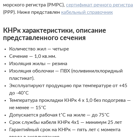
морского регистра (РМРС),
сертификат речного регистра
(РРР). Ниже представлен
кабельный справочник
КНРк характеристики, описание
представленного
сечения
Количество жил — четыре
Сечение — 1,0 кв.мм.
Изоляция жилы — резина
Изоляция оболочки — ПВХ (поливинилхлоридный
пластикат).
Эксплуатируют продукцию при температуре от +45
до -40˚С
Температура прокладки КНРк 4 х 1,0 без подогрева —
не менее — 15˚С
Допускается рабочая t˚С на жиле — до 75˚С
Срок службы кабеля КНРк 4х1 — минимум 25 лет
Гарантийный срок на КНРк — пять лет с момента