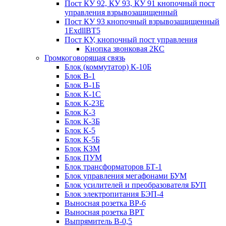
Пост КУ 92, КУ 93, КУ 91 кнопочный пост
управления взрывозащищенный
Пост КУ 93 кнопочный взрывозащищенный
1ExdllВТ5
Пост КУ, кнопочный пост управления
Кнопка звонковая 2КС
Громкоговорящая связь
Блок (коммутатор) К-10Б
Блок В-1
Блок В-1Б
Блок К-1С
Блок К-23Е
Блок К-3
Блок К-3Б
Блок К-5
Блок К-5Б
Блок КЗМ
Блок ПУМ
Блок трансформаторов БТ-1
Блок управления мегафонами БУМ
Блок усилителей и преобразователя БУП
Блок электропитания БЭП-4
Выносная розетка ВР-6
Выносная розетка ВРТ
Выпрямитель В-0,5